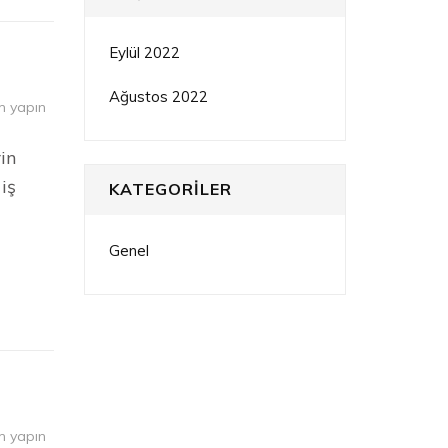
Eylül 2022
Ağustos 2022
m yapın
rin
iş
KATEGORILER
Genel
m yapın