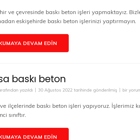
baskı
beton
için
hir ve çevresinde baskı beton işleri yapmaktayız. Bizl
adan eskişehirde baskı beton işlerinizi yaptırmayın.
KUMAYA DEVAM EDIN
sa baskı beton
Bursa
arafından yazıldı
30 Ağustos 2022
tarihinde gönderilmiş
bir yoru
baskı
beton
için
ve ilçelerinde baskı beton işleri yapıyoruz. İşlerimiz ka
nci sınıftır.
KUMAYA DEVAM EDIN