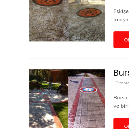
Eskişe
tanışm
O
Bur
Ertan
t
Bursa 
ve biri
O