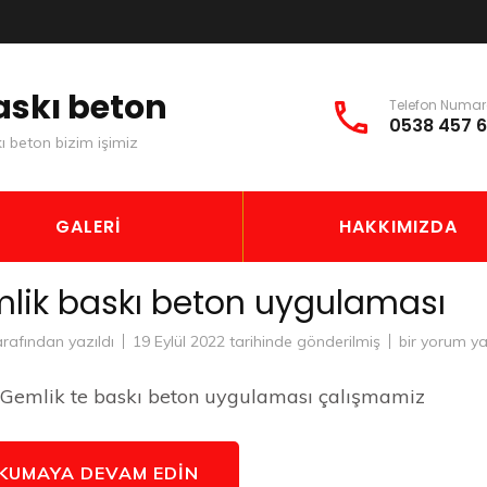
askı beton
Telefon Numar
0538 457 6
ı beton bizim işimiz
GALERI
HAKKIMIZDA
lik baskı beton uygulaması
gemlik
arafından yazıldı
19 Eylül 2022
tarihinde gönderilmiş
bir yorum y
baskı
beton
uygulaması
 Gemlik te baskı beton uygulaması çalışmamiz
için
KUMAYA DEVAM EDIN