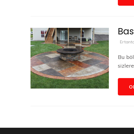
Bas
Ertan
t
Bu böl
sizler
O