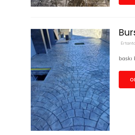
Bur
Ertan
t
baskı 
O